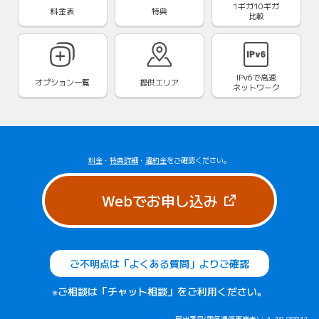
1ギガ10ギガ
料金表
特典
比較
IPv6で
高速
オプション一覧
提供エリア
ネットワーク
料金
・
特典詳細
・
違約金
をご確認ください。
（新しいタブで
Webでお申し込み
ご不明点は「よくある質問」よりご確認
※ご相談は「チャット相談」をご利用ください。
届出番号(電気通信事業者)：A-18-08841