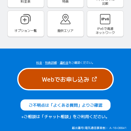
料金表
特典
比較
IPv6で
高速
オプション一覧
提供エリア
ネットワーク
料金
・
特典詳細
・
違約金
をご確認ください。
（新しいタブで
Webでお申し込み
ご不明点は「よくある質問」よりご確認
※ご相談は「チャット相談」をご利用ください。
届出番号(電気通信事業者)：A-18-08841