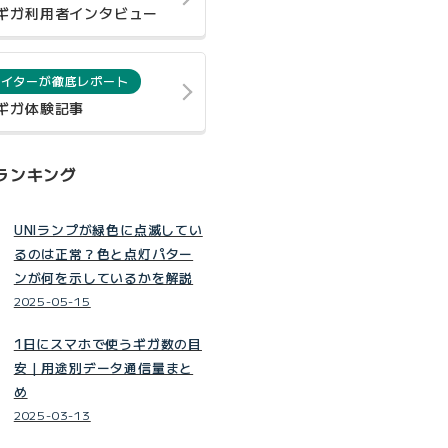
0ギガ利用者インタビュー
ライターが徹底レポート
0ギガ体験記事
ランキング
UNIランプが緑色に点滅してい
るのは正常？色と点灯パター
ンが何を示しているかを解説
2025-05-15
1日にスマホで使うギガ数の目
安｜用途別データ通信量まと
め
2025-03-13