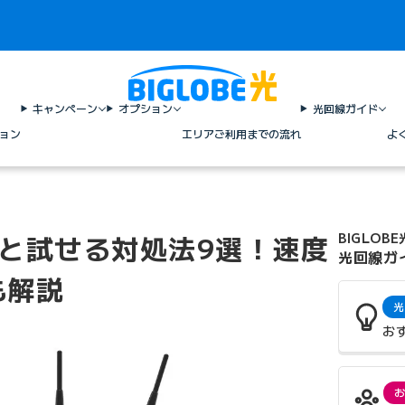
キャンペーン
オプション
光回線ガイド
ョン
エリア
ご利用までの流れ
よ
原因と試せる対処法9選！速度
BIGLOBE
光回線ガ
も解説
光
お