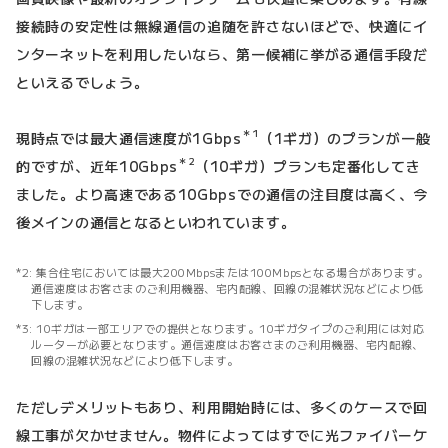
接続時の安定性は無線通信の追随を許さないほどで、快適にイ
ンターネットを利用したいなら、第一候補に挙がる通信手段だ
といえるでしょう。
＊1
現時点では最大通信速度が1Gbps
（1ギガ）のプランが一般
＊2
的ですが、近年10Gbps
（10ギガ）プランも定番化してき
ました。より高速である10Gbpsでの通信の注目度は高く、今
後メインの通信となるといわれています。
集合住宅においては最大200Mbpsまたは100Mbpsとなる場合があります。
通信速度はお客さまのご利用機器、宅内配線、回線の混雑状況などにより低
下します。
10ギガは一部エリアでの提供となります。10ギガタイプのご利用には対応
ルーターが必要となります。通信速度はお客さまのご利用機器、宅内配線、
回線の混雑状況などにより低下します。
ただしデメリットもあり、利用開始時には、多くのケースで回
線工事が欠かせません。物件によってはすでに光ファイバーケ