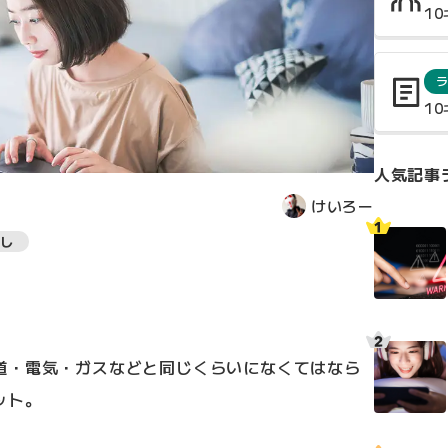
1
1
人気記事
けいろー
し
道・電気・ガスなどと同じくらいになくてはなら
ット。