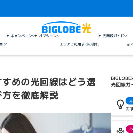
キャンペーン
オプション
光回線ガイド
ョン
エリア
ご利用までの流れ
よ
すすめの光回線はどう選
BIGLOBE
光回線ガ
び方を徹底解説
光
お