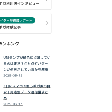
0ギガ利用者インタビュー
ライターが徹底レポート
0ギガ体験記事
ランキング
UNIランプが緑色に点滅してい
るのは正常？色と点灯パター
ンが何を示しているかを解説
2025-05-15
1日にスマホで使うギガ数の目
安｜用途別データ通信量まと
め
2025-03-13