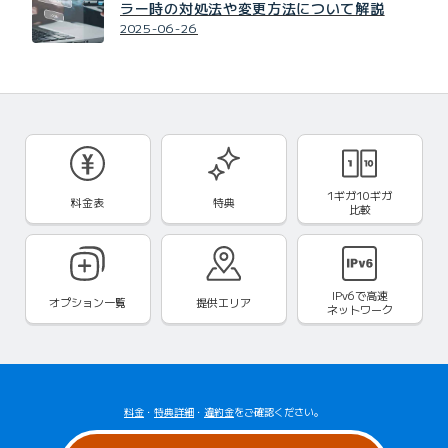
ラー時の対処法や変更方法について解説
2025-06-26
1ギガ10ギガ
料金表
特典
比較
IPv6で
高速
オプション一覧
提供エリア
ネットワーク
料金
・
特典詳細
・
違約金
をご確認ください。