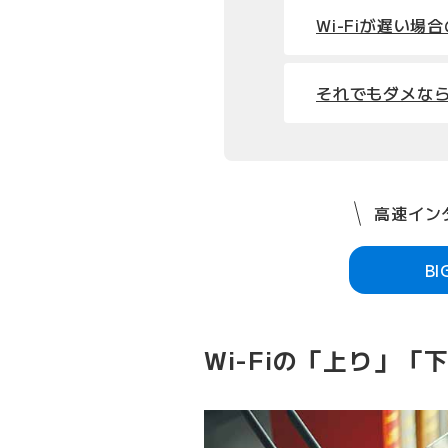
Wi-Fiが遅い場
それでもダメな
高速インタ
B
Wi-Fiの「上り」「