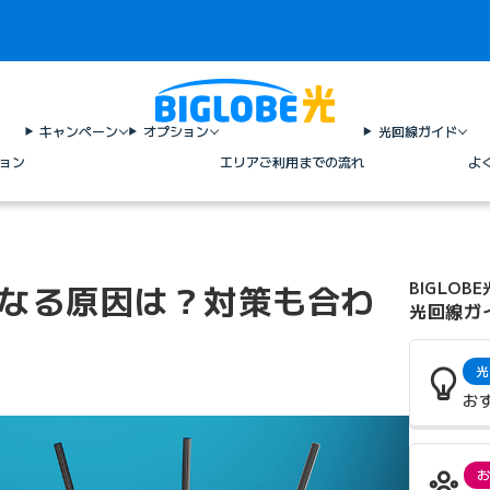
キャンペーン
オプション
光回線ガイド
ョン
エリア
ご利用までの流れ
よ
遅くなる原因は？対策も合わ
BIGLOBE
光回線ガ
光
お