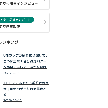
0ギガ利用者インタビュー
ライターが徹底レポート
0ギガ体験記事
ランキング
UNIランプが緑色に点滅してい
るのは正常？色と点灯パター
ンが何を示しているかを解説
2025-05-15
1日にスマホで使うギガ数の目
安｜用途別データ通信量まと
め
2025-03-13