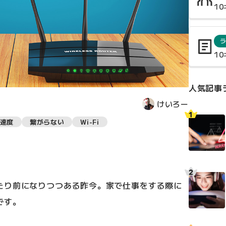
1
1
人気記事
けいろー
速度
繋がらない
Wi-Fi
たり前になりつつある昨今。家で仕事をする際に
です。