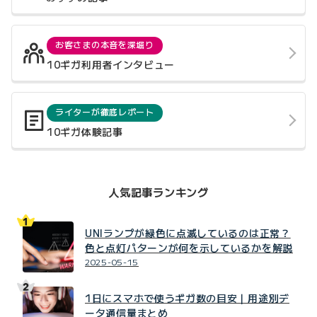
お客さまの本音を深堀り
10ギガ利用者インタビュー
ライターが徹底レポート
10ギガ体験記事
人気記事ランキング
UNIランプが緑色に点滅しているのは正常？
色と点灯パターンが何を示しているかを解説
2025-05-15
1日にスマホで使うギガ数の目安｜用途別デ
ータ通信量まとめ