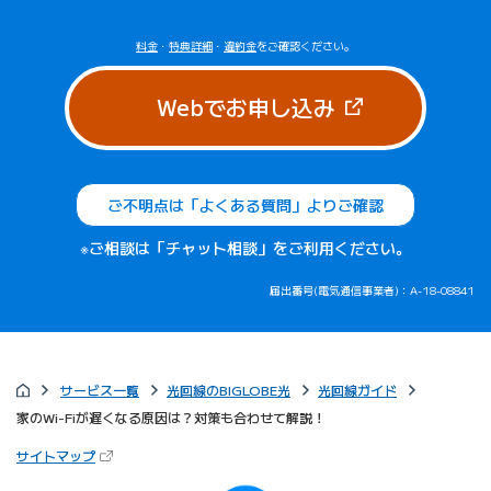
料金
・
特典詳細
・
違約金
をご確認ください。
（新しいタブで
Webでお申し込み
ご不明点は「よくある質問」よりご確認
※ご相談は「チャット相談」をご利用ください。
届出番号(電気通信事業者)：A-18-08841
サービス一覧
光回線のBIGLOBE光
光回線ガイド
家のWi-Fiが遅くなる原因は？対策も合わせて解説！
（新しいタブで開きます）
サイトマップ
びっぷるのページ