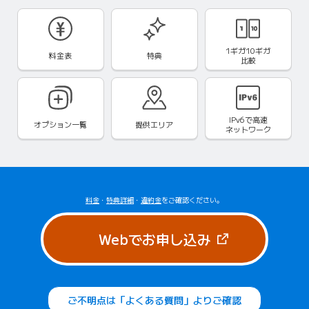
1ギガ10ギガ
料金表
特典
比較
IPv6で
高速
オプション一覧
提供エリア
ネットワーク
料金
・
特典詳細
・
違約金
をご確認ください。
（新しいタブで
Webでお申し込み
ご不明点は「よくある質問」よりご確認