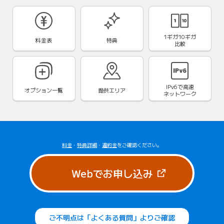
1ギガ10ギガ
料金表
特典
比較
IPv6で
高速
オプション一覧
提供エリア
ネットワーク
料金
・
特典詳細
・
違約金
をご確認ください。
（新しいタブで
Webでお申し込み
ご不明点は「よくある質問」よりご確認