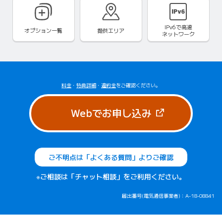
IPv6で
高速
オプション一覧
提供エリア
ネットワーク
料金
・
特典詳細
・
違約金
をご確認ください。
（新しいタブで
Webでお申し込み
ご不明点は「よくある質問」よりご確認
※ご相談は「チャット相談」をご利用ください。
届出番号(電気通信事業者)：A-18-08841