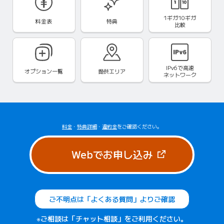
1ギガ10ギガ
料金表
特典
比較
IPv6で
高速
オプション一覧
提供エリア
ネットワーク
料金
・
特典詳細
・
違約金
をご確認ください。
（新しいタブで
Webでお申し込み
ご不明点は「よくある質問」よりご確認
※ご相談は「チャット相談」をご利用ください。