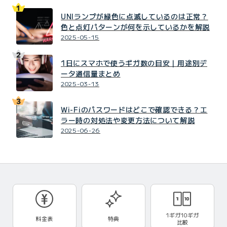
UNIランプが緑色に点滅しているのは正常？
色と点灯パターンが何を示しているかを解説
2025-05-15
1日にスマホで使うギガ数の目安｜用途別デ
ータ通信量まとめ
2025-03-13
Wi-Fiのパスワードはどこで確認できる？エ
ラー時の対処法や変更方法について解説
2025-06-26
1ギガ10ギガ
料金表
特典
比較