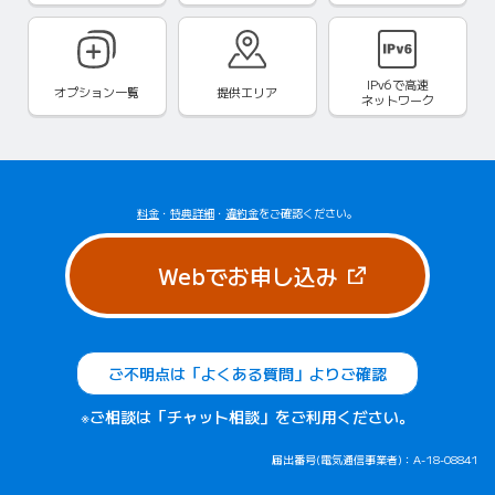
IPv6で
高速
オプション一覧
提供エリア
ネットワーク
料金
・
特典詳細
・
違約金
をご確認ください。
（新しいタブで
Webでお申し込み
ご不明点は「よくある質問」よりご確認
※ご相談は「チャット相談」をご利用ください。
届出番号(電気通信事業者)：A-18-08841