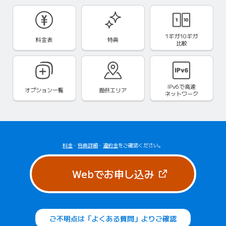
1ギガ10ギガ
料金表
特典
比較
IPv6で
高速
オプション一覧
提供エリア
ネットワーク
料金
・
特典詳細
・
違約金
をご確認ください。
（新しいタブで
Webでお申し込み
ご不明点は「よくある質問」よりご確認