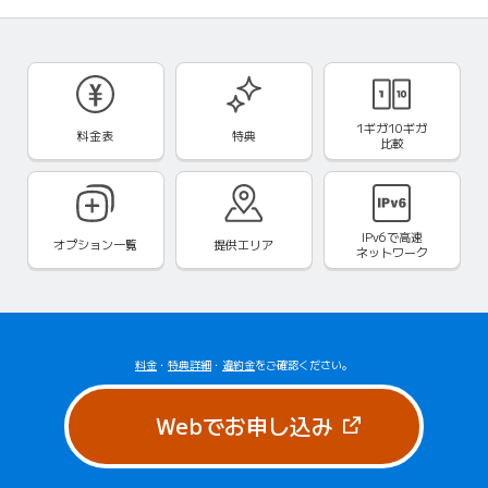
1ギガ10ギガ
料金表
特典
比較
IPv6で
高速
オプション一覧
提供エリア
ネットワーク
料金
・
特典詳細
・
違約金
をご確認ください。
（新しいタブで
Webでお申し込み