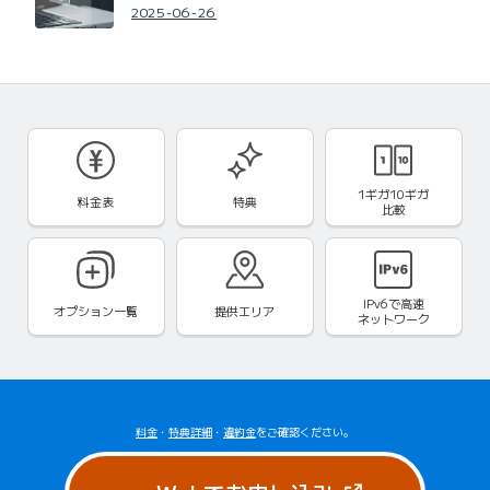
2025-06-26
1ギガ10ギガ
料金表
特典
比較
IPv6で
高速
オプション一覧
提供エリア
ネットワーク
料金
・
特典詳細
・
違約金
をご確認ください。