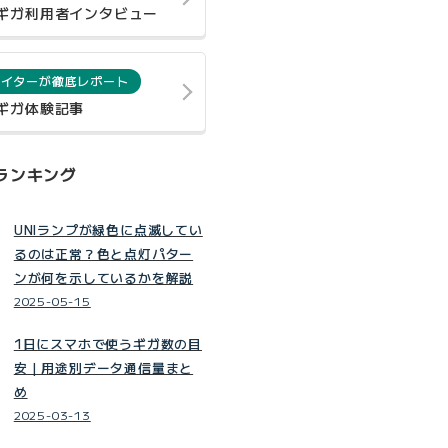
0ギガ利用者インタビュー
ライターが徹底レポート
0ギガ体験記事
ランキング
UNIランプが緑色に点滅してい
るのは正常？色と点灯パター
ンが何を示しているかを解説
2025-05-15
1日にスマホで使うギガ数の目
安｜用途別データ通信量まと
め
2025-03-13