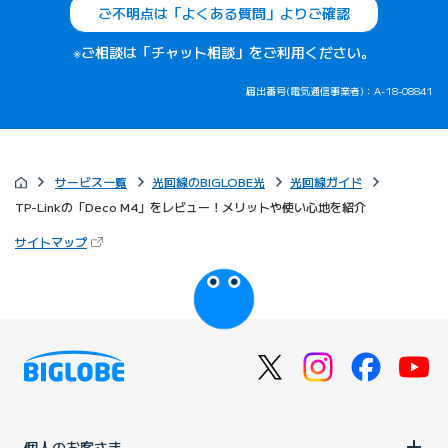
ご不明点は「よくある質問」よりご確認
※ご相談は「チャット相談」をご利用ください。
届出番号(電気通信事業者)：A-18-08841
サービス一覧
光回線のBIGLOBE光
光回線ガイド
TP-Linkの「Deco M4」をレビュー！メリットや使い心地を紹介
（新しいタブで開きます）
サイトマップ
びっぷるのページ
個人のお客さま