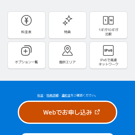
1ギガ10ギガ
料金表
特典
比較
IPv6で
高速
オプション一覧
提供エリア
ネットワーク
料金
・
特典詳細
・
違約金
をご確認ください。
（新しいタブで
Webでお申し込み