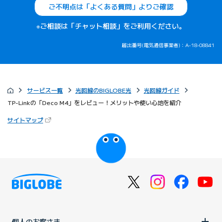
ご不明点は「よくある質問」よりご確認
※ご相談は「チャット相談」をご利用ください。
届出番号(電気通信事業者)：A-18-08841
サービス一覧
光回線のBIGLOBE光
光回線ガイド
TP-Linkの「Deco M4」をレビュー！メリットや使い心地を紹介
（新しいタブで開きます）
サイトマップ
びっぷるのページ
個人のお客さま