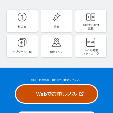
1ギガ10ギガ
料金表
特典
比較
IPv6で
高速
オプション一覧
提供エリア
ネットワーク
料金
・
特典詳細
・
違約金
をご確認ください。
（新しいタブで
Webでお申し込み