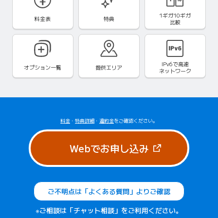
1ギガ10ギガ
料金表
特典
比較
IPv6で
高速
オプション一覧
提供エリア
ネットワーク
料金
・
特典詳細
・
違約金
をご確認ください。
（新しいタブで
Webでお申し込み
ご不明点は「よくある質問」よりご確認
※ご相談は「チャット相談」をご利用ください。