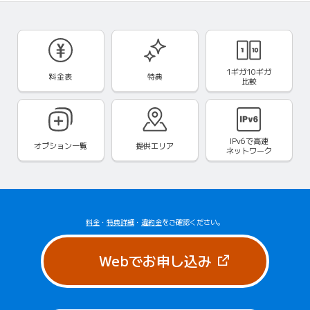
1ギガ10ギガ
料金表
特典
比較
IPv6で
高速
オプション一覧
提供エリア
ネットワーク
料金
・
特典詳細
・
違約金
をご確認ください。
（新しいタブで
Webでお申し込み