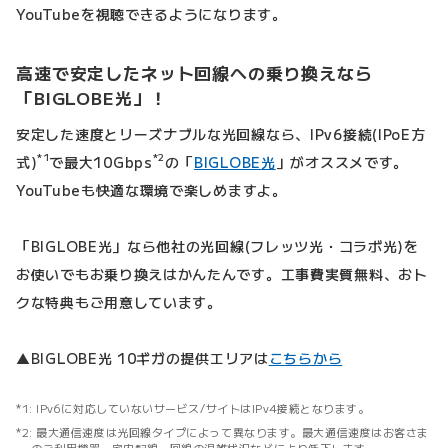
YouTubeを視聴できるようになります。
高速で安定したネット回線への乗り換えなら
「BIGLOBE光」！
安定した速度とリーズナブルな光回線なら、IPv6接続(IPoE方
*1
*2
式)
で最大10Gbps
の「
BIGLOBE光
」がオススメです。
YouTubeも快適な環境で楽しめますよ。
「BIGLOBE光」なら他社の光回線(フレッツ光・コラボ光)を
お使いでもお乗り換えはかんたんです。工事費実質無料、おト
クな特典もご用意しています。
▲BIGLOBE光 10ギガの提供エリアは
こちらから
IPv6に対応していないサービス/サイトはIPv4接続となります。
最大通信速度は光回線タイプによって異なります。最大通信速度はお客さま
のご利用機器、宅内配線、回線の混雑状況などにより低下します。