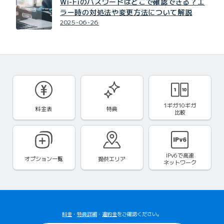
Wi-Fiのパスワードはどこで確認できる？エ
ラー時の対処法や変更方法について解説
2025-06-26
1ギガ10ギガ
料金表
特典
比較
IPv6で
高速
オプション一覧
提供エリア
ネットワーク
料金
・
特典詳細
・
違約金
をご確認ください。