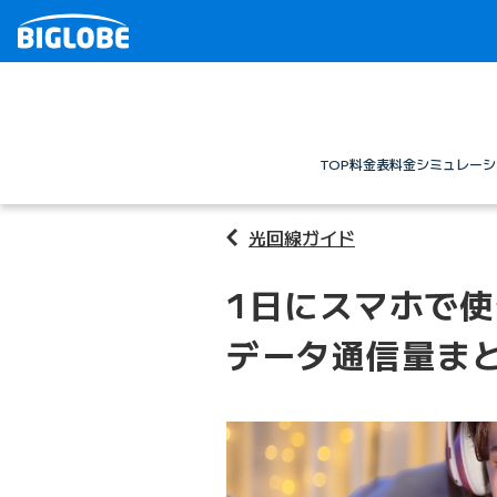
TOP
料金表
料金シミュレーシ
光回線ガイド
1日にスマホで
データ通信量ま