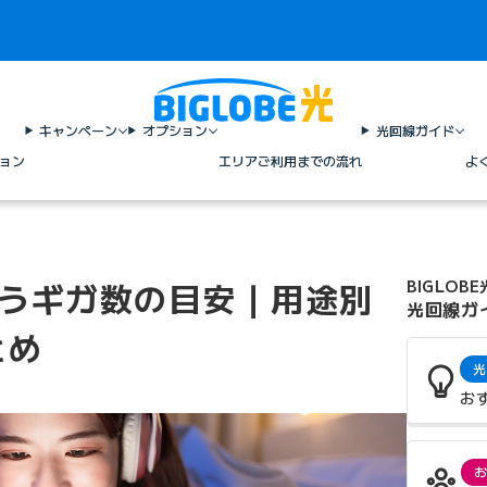
キャンペーン
オプション
光回線ガイド
ョン
エリア
ご利用までの流れ
よ
使うギガ数の目安｜用途別
BIGLOBE
光回線ガ
とめ
光
お