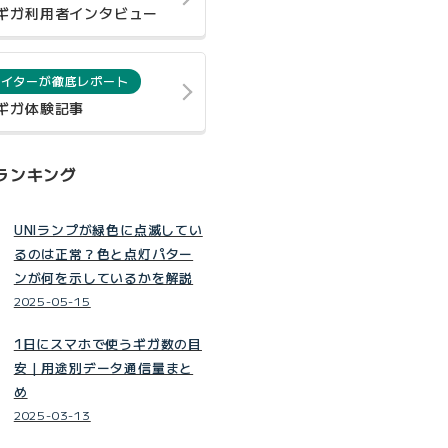
0ギガ利用者インタビュー
ライターが徹底レポート
0ギガ体験記事
ランキング
UNIランプが緑色に点滅してい
るのは正常？色と点灯パター
ンが何を示しているかを解説
2025-05-15
1日にスマホで使うギガ数の目
安｜用途別データ通信量まと
め
2025-03-13