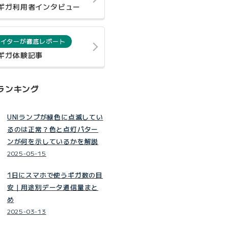
0ギガ利用者インタビュー
ライターが徹底レポート
0ギガ体験記事
ランキング
UNIランプが緑色に点滅してい
るのは正常？色と点灯パター
ンが何を示しているかを解説
2025-05-15
1日にスマホで使うギガ数の目
安｜用途別データ通信量まと
め
2025-03-13