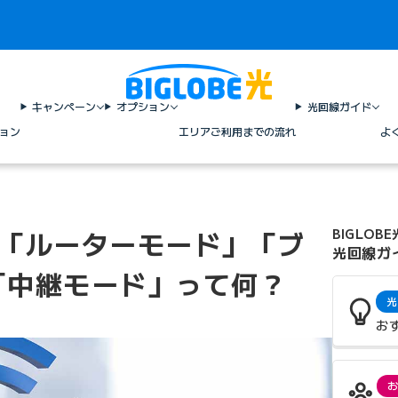
キャンペーン
オプション
光回線ガイド
ョン
エリア
ご利用までの流れ
よ
ーの「ルーターモード」「ブ
BIGLOBE
光回線ガ
「中継モード」って何？
光
お