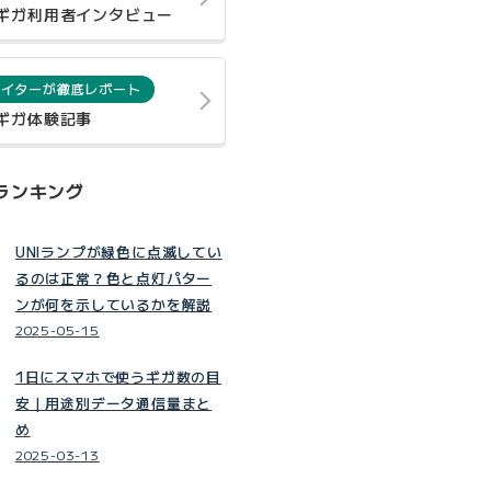
0ギガ利用者インタビュー
ライターが徹底レポート
0ギガ体験記事
ランキング
UNIランプが緑色に点滅してい
るのは正常？色と点灯パター
ンが何を示しているかを解説
2025-05-15
1日にスマホで使うギガ数の目
安｜用途別データ通信量まと
め
2025-03-13