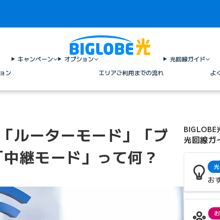
キャンペーン
オプション
光回線ガイド
ョン
エリア
ご利用までの流れ
よ
ーの「ルーターモード」「ブ
BIGLOBE
光回線ガ
「中継モード」って何？
光
お