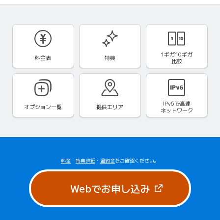
1ギガ10ギガ
料金表
特典
比較
IPv6で
高速
オプション一覧
提供エリア
ネットワーク
料金
・
特典詳細
・
違約金
をご確認ください。
（新しいタブで
Webでお申し込み