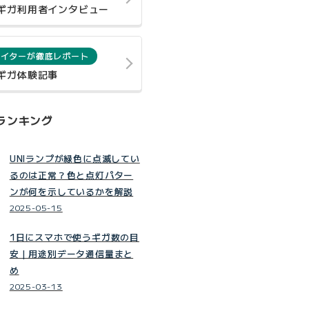
0ギガ利用者インタビュー
ライターが徹底レポート
0ギガ体験記事
ランキング
UNIランプが緑色に点滅してい
るのは正常？色と点灯パター
ンが何を示しているかを解説
2025-05-15
1日にスマホで使うギガ数の目
安｜用途別データ通信量まと
め
2025-03-13