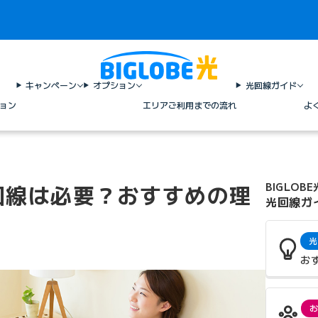
キャンペーン
オプション
光回線ガイド
ョン
エリア
ご利用までの流れ
よ
回線は必要？おすすめの理
BIGLOBE
光回線ガ
光
お