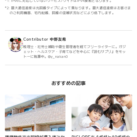
IPv6に対応していないサービス/サイトはIPv4接続となります。
最大通信速度は光回線タイプによって異なります。最大通信速度はお客さま
のご利用機器、宅内配線、回線の混雑状況などにより低下します。
Contributor
中野友希
税理士・社労士補助や衛生管理者を経てフリーライターに。ガジ
ェット・ヘルスケア・子育てなどを中心に『読むサプリ』をモッ
トーに執筆中。@y_nakan0
おすすめの記事