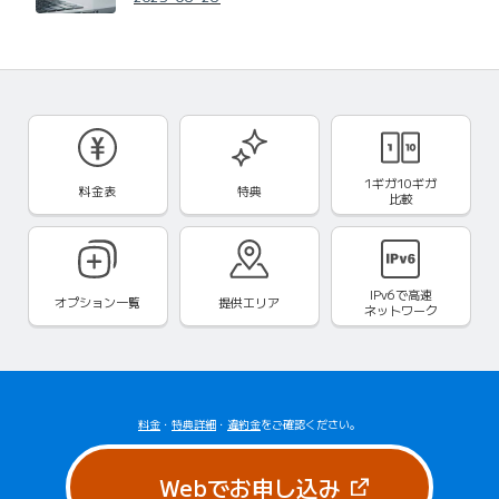
1ギガ10ギガ
料金表
特典
比較
IPv6で
高速
オプション一覧
提供エリア
ネットワーク
料金
・
特典詳細
・
違約金
をご確認ください。
（新しいタブで
Webでお申し込み