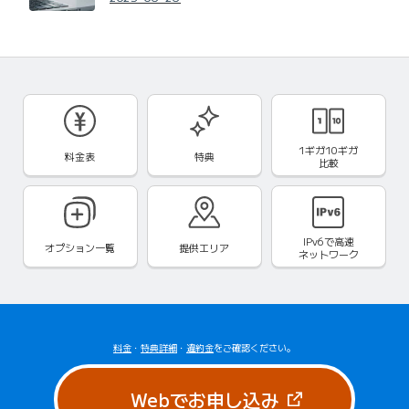
1ギガ10ギガ
料金表
特典
比較
IPv6で
高速
オプション一覧
提供エリア
ネットワーク
料金
・
特典詳細
・
違約金
をご確認ください。
（新しいタブで
Webでお申し込み