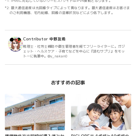
IPv6に対応していないサービス/サイトはIPv4接続となります。
最大通信速度は光回線タイプによって異なります。最大通信速度はお客さま
のご利用機器、宅内配線、回線の混雑状況などにより低下します。
Contributor
中野友希
税理士・社労士補助や衛生管理者を経てフリーライターに。ガジ
ェット・ヘルスケア・子育てなどを中心に『読むサプリ』をモッ
トーに執筆中。@y_nakan0
おすすめの記事