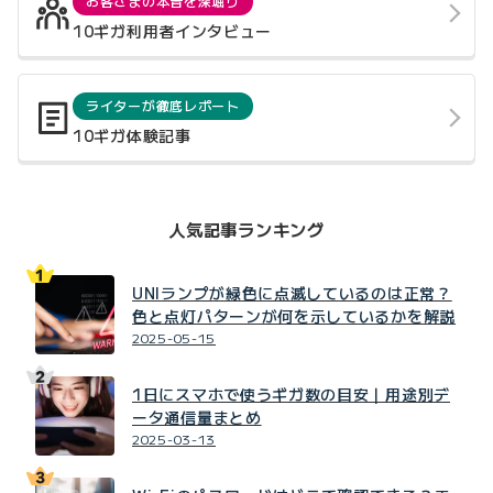
お客さまの本音を深堀り
10ギガ利用者インタビュー
ライターが徹底レポート
10ギガ体験記事
人気記事ランキング
UNIランプが緑色に点滅しているのは正常？
色と点灯パターンが何を示しているかを解説
2025-05-15
1日にスマホで使うギガ数の目安｜用途別デ
ータ通信量まとめ
2025-03-13