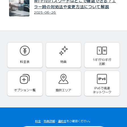
Wi-Fiのパスワードはどこで確認できる？エ
ラー時の対処法や変更方法について解説
2025-06-26
1ギガ10ギガ
料金表
特典
比較
IPv6で
高速
オプション一覧
提供エリア
ネットワーク
料金
・
特典詳細
・
違約金
をご確認ください。