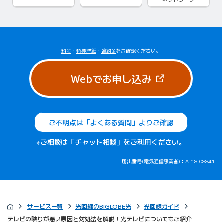
料金
・
特典詳細
・
違約金
をご確認ください。
（新しいタブで
Webでお申し込み
ご不明点は「よくある質問」よりご確認
※ご相談は「チャット相談」をご利用ください。
届出番号(電気通信事業者)：A-18-08841
サービス一覧
光回線のBIGLOBE光
光回線ガイド
テレビの映りが悪い原因と対処法を解説！光テレビについてもご紹介