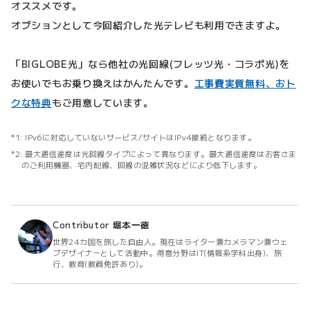
オススメです。
オプションとして今回紹介した光テレビも利用できますよ。
「BIGLOBE光」なら他社の光回線(フレッツ光・コラボ光)を
お使いでもお乗り換えはかんたんです。
工事費実質無料、おト
クな特典
もご用意しています。
IPv6に対応していないサービス/サイトはIPv4接続となります。
最大通信速度は光回線タイプによって異なります。最大通信速度はお客さま
のご利用機器、宅内配線、回線の混雑状況などにより低下します。
Contributor
堀本一徳
世界24カ国を旅した自由人。現在はライター兼カメラマン兼ウェ
ブデザイナーとして活動中。得意分野はIT(情報系学科出身)、旅
行、教育(教員免許あり)。