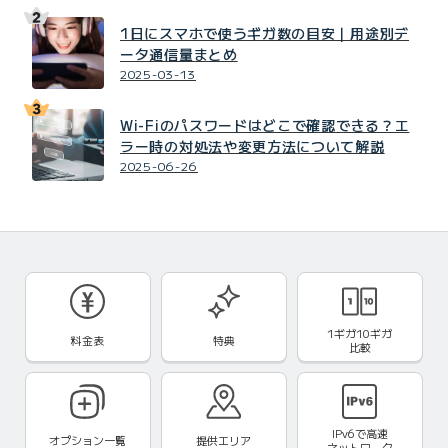
1日にスマホで使うギガ数の目安｜用途別デ
ータ通信量まとめ
2025-03-13
Wi-Fiのパスワードはどこで確認できる？エ
ラー時の対処法や変更方法について解説
2025-06-26
1ギガ10ギガ
料金表
特典
比較
IPv6で
高速
オプション一覧
提供エリア
ネットワーク