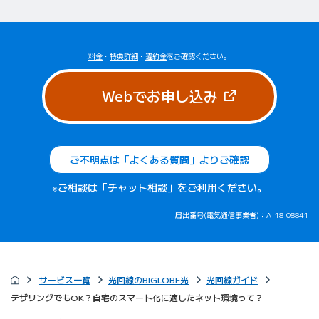
料金
・
特典詳細
・
違約金
をご確認ください。
（新しいタブで
Webでお申し込み
ご不明点は「よくある質問」よりご確認
※ご相談は「チャット相談」をご利用ください。
届出番号(電気通信事業者)：A-18-08841
サービス一覧
光回線のBIGLOBE光
光回線ガイド
テザリングでもOK？自宅のスマート化に適したネット環境って？