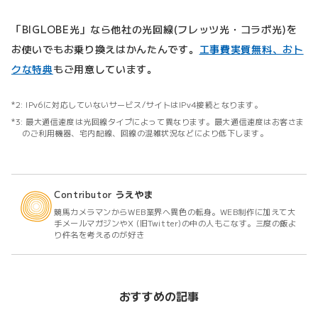
「BIGLOBE光」なら他社の光回線(フレッツ光・コラボ光)を
お使いでもお乗り換えはかんたんです。
工事費実質無料、おト
クな特典
もご用意しています。
IPv6に対応していないサービス/サイトはIPv4接続となります。
最大通信速度は光回線タイプによって異なります。最大通信速度はお客さま
のご利用機器、宅内配線、回線の混雑状況などにより低下します。
Contributor
うえやま
競馬カメラマンからWEB業界へ異色の転身。WEB制作に加えて大
手メールマガジンやX (旧Twitter)の中の人もこなす。三度の飯よ
り件名を考えるのが好き
おすすめの記事