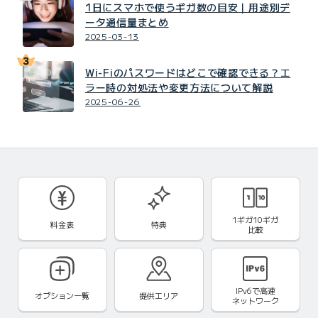
1日にスマホで使うギガ数の目安｜用途別デ
ータ通信量まとめ
2025-03-13
Wi-Fiのパスワードはどこで確認できる？エ
ラー時の対処法や変更方法について解説
2025-06-26
1ギガ10ギガ
料金表
特典
比較
IPv6で
高速
オプション一覧
提供エリア
ネットワーク