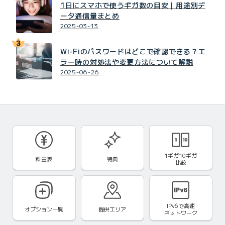
1日にスマホで使うギガ数の目安｜用途別デ
ータ通信量まとめ
2025-03-13
Wi-Fiのパスワードはどこで確認できる？エ
ラー時の対処法や変更方法について解説
2025-06-26
1ギガ10ギガ
料金表
特典
比較
IPv6で
高速
オプション一覧
提供エリア
ネットワーク