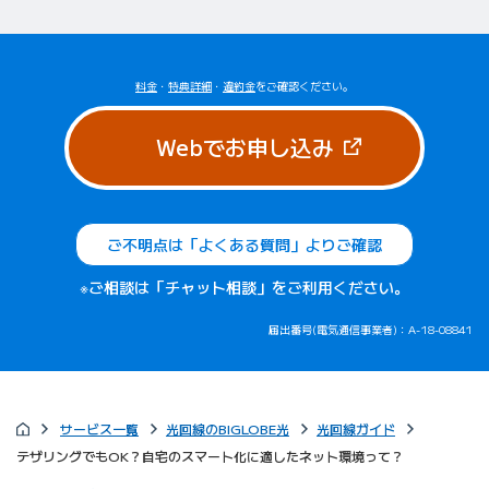
料金
・
特典詳細
・
違約金
をご確認ください。
（新しいタブで
Webでお申し込み
ご不明点は「よくある質問」よりご確認
※ご相談は「チャット相談」をご利用ください。
届出番号(電気通信事業者)：A-18-08841
サービス一覧
光回線のBIGLOBE光
光回線ガイド
テザリングでもOK？自宅のスマート化に適したネット環境って？