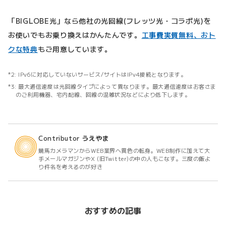
「BIGLOBE光」なら他社の光回線(フレッツ光・コラボ光)を
お使いでもお乗り換えはかんたんです。
工事費実質無料、おト
クな特典
もご用意しています。
IPv6に対応していないサービス/サイトはIPv4接続となります。
最大通信速度は光回線タイプによって異なります。最大通信速度はお客さま
のご利用機器、宅内配線、回線の混雑状況などにより低下します。
Contributor
うえやま
競馬カメラマンからWEB業界へ異色の転身。WEB制作に加えて大
手メールマガジンやX (旧Twitter)の中の人もこなす。三度の飯よ
り件名を考えるのが好き
おすすめの記事