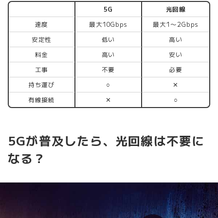
5G
光回線
速度
最大10Gbps
最大1〜2Gbps
安定性
低い
高い
料金
高い
安い
工事
不要
必要
持ち運び
○
✕
有線接続
✕
○
5Gが普及したら、光回線は不要に
なる？