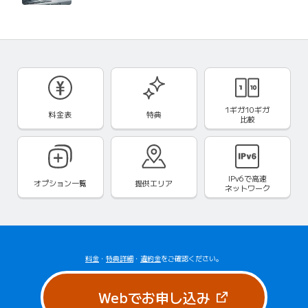
1ギガ10ギガ
料金表
特典
比較
IPv6で
高速
オプション一覧
提供エリア
ネットワーク
料金
・
特典詳細
・
違約金
をご確認ください。
（新しいタブで
Webでお申し込み