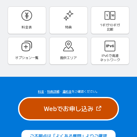
1ギガ10ギガ
料金表
特典
比較
IPv6で
高速
オプション一覧
提供エリア
ネットワーク
料金
・
特典詳細
・
違約金
をご確認ください。
（新しいタブで
Webでお申し込み
ご不明点は「よくある質問」よりご確認