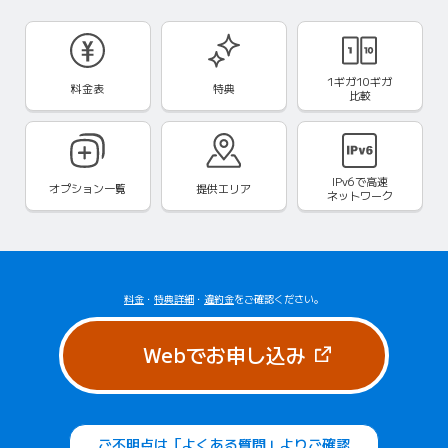
1ギガ10ギガ
料金表
特典
比較
IPv6で
高速
オプション一覧
提供エリア
ネットワーク
料金
・
特典詳細
・
違約金
をご確認ください。
（新しいタブで
Webでお申し込み
ご不明点は「よくある質問」よりご確認