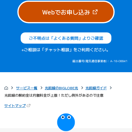
（新しいタブで
Webでお申し込み
ご不明点は「よくある質問」よりご確認
※ご相談は「チャット相談」をご利用ください。
届出番号(電気通信事業者)：A-18-08841
サービス一覧
光回線のBIGLOBE光
光回線ガイド
光回線の解約金は月額料金が上限！ただし例外があるので注意
（新しいタブで開きます）
サイトマップ
びっぷるのページ