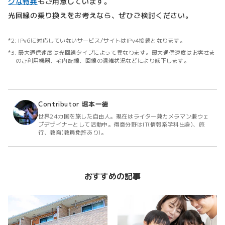
クな特典
もご用意しています。
光回線の乗り換えをお考えなら、ぜひご検討ください。
IPv6に対応していないサービス/サイトはIPv4接続となります。
最大通信速度は光回線タイプによって異なります。最大通信速度はお客さま
のご利用機器、宅内配線、回線の混雑状況などにより低下します。
Contributor
堀本一徳
世界24カ国を旅した自由人。現在はライター兼カメラマン兼ウェ
ブデザイナーとして活動中。得意分野はIT(情報系学科出身)、旅
行、教育(教員免許あり)。
おすすめの記事