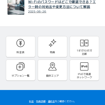
Wi-Fiのパスワードはどこで確認できる？エ
ラー時の対処法や変更方法について解説
2025-06-26
1ギガ10ギガ
料金表
特典
比較
IPv6で
高速
オプション一覧
提供エリア
ネットワーク
料金
・
特典詳細
・
違約金
をご確認ください。