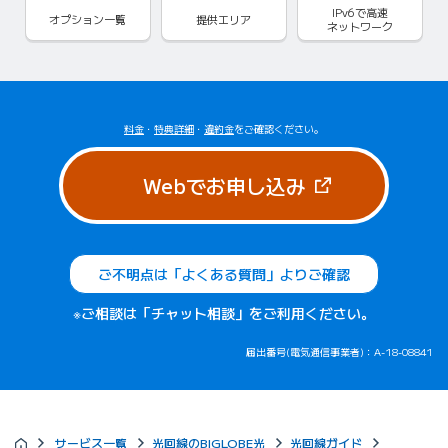
IPv6で
高速
オプション一覧
提供エリア
ネットワーク
料金
・
特典詳細
・
違約金
をご確認ください。
（新しいタブで
Webでお申し込み
ご不明点は「よくある質問」よりご確認
※ご相談は「チャット相談」をご利用ください。
届出番号(電気通信事業者)：A-18-08841
サービス一覧
光回線のBIGLOBE光
光回線ガイド