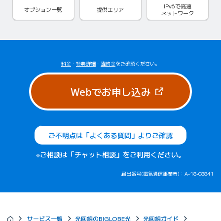
IPv6で
高速
オプション一覧
提供エリア
ネットワーク
料金
・
特典詳細
・
違約金
をご確認ください。
（新しいタブで
Webでお申し込み
ご不明点は「よくある質問」よりご確認
※ご相談は「チャット相談」をご利用ください。
届出番号(電気通信事業者)：A-18-08841
サービス一覧
光回線のBIGLOBE光
光回線ガイド