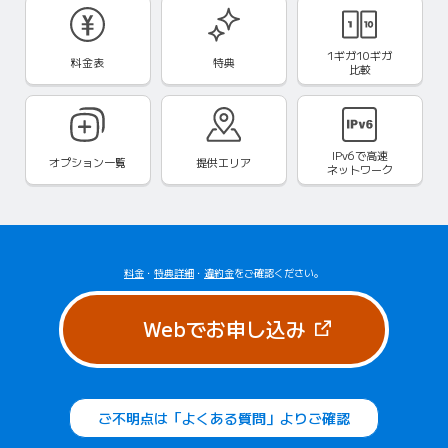
1ギガ10ギガ
料金表
特典
比較
IPv6で
高速
オプション一覧
提供エリア
ネットワーク
料金
・
特典詳細
・
違約金
をご確認ください。
（新しいタブで
Webでお申し込み
ご不明点は「よくある質問」よりご確認