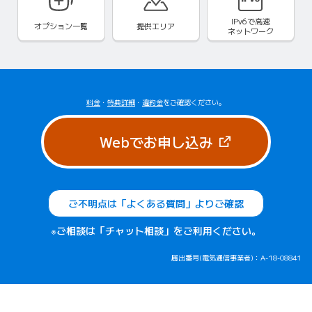
IPv6で
高速
オプション一覧
提供エリア
ネットワーク
料金
・
特典詳細
・
違約金
をご確認ください。
（新しいタブで
Webでお申し込み
ご不明点は「よくある質問」よりご確認
※ご相談は「チャット相談」をご利用ください。
届出番号(電気通信事業者)：A-18-08841