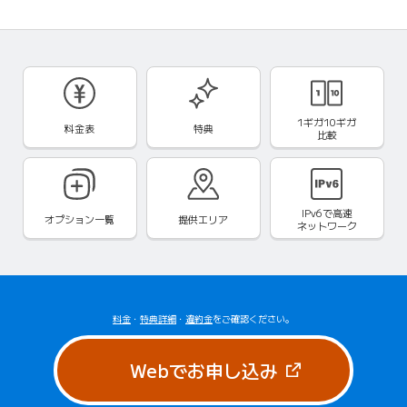
1ギガ10ギガ
料金表
特典
比較
IPv6で
高速
オプション一覧
提供エリア
ネットワーク
料金
・
特典詳細
・
違約金
をご確認ください。
（新しいタブで
Webでお申し込み