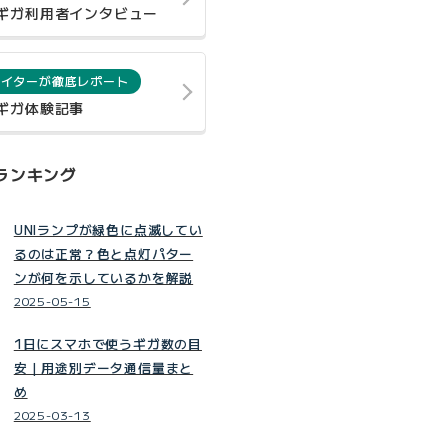
0ギガ利用者インタビュー
ライターが徹底レポート
0ギガ体験記事
ランキング
UNIランプが緑色に点滅してい
るのは正常？色と点灯パター
ンが何を示しているかを解説
2025-05-15
1日にスマホで使うギガ数の目
安｜用途別データ通信量まと
め
2025-03-13