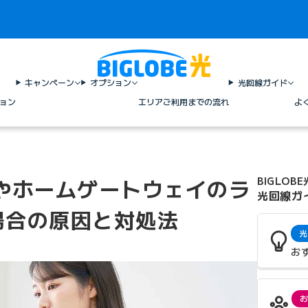
キャンペーン
オプション
光回線ガイド
ョン
エリア
ご利用までの流れ
よ
やホームゲートウェイのラ
BIGLOBE
光回線ガ
場合の原因と対処法
光
お