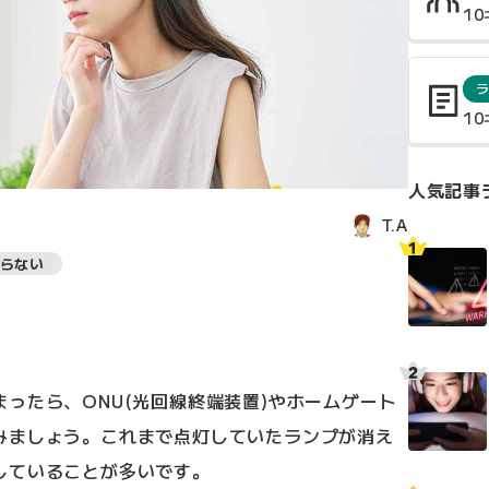
1
1
人気記事
T.A
らない
ったら、ONU(光回線終端装置)やホームゲート
みましょう。これまで点灯していたランプが消え
していることが多いです。