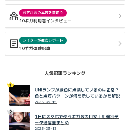
お客さまの本音を深堀り
10ギガ利用者インタビュー
ライターが徹底レポート
10ギガ体験記事
人気記事ランキング
UNIランプが緑色に点滅しているのは正常？
色と点灯パターンが何を示しているかを解説
2025-05-15
1日にスマホで使うギガ数の目安｜用途別デ
ータ通信量まとめ
2025-03-13