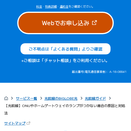
料金
・
特典詳細
・
違約金
をご確認ください。
（新しいタブで
Webでお申し込み
ご不明点は「よくある質問」よりご確認
※ご相談は「チャット相談」をご利用ください。
届出番号(電気通信事業者)：A-18-08841
サービス一覧
光回線のBIGLOBE光
光回線ガイド
【光回線】ONUやホームゲートウェイのランプがつかない場合の原因と対処
法
（新しいタブで開きます）
サイトマップ
びっぷるのページ