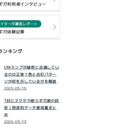
0ギガ利用者インタビュー
ライターが徹底レポート
0ギガ体験記事
ランキング
UNIランプが緑色に点滅してい
るのは正常？色と点灯パター
ンが何を示しているかを解説
2025-05-15
1日にスマホで使うギガ数の目
安｜用途別データ通信量まと
め
2025-03-13