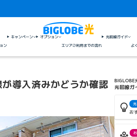
キャンペーン
オプション
光回線ガイド
ョン
エリア
ご利用までの流れ
よ
線が導入済みかどうか確認
BIGLOBE
光回線ガ
光
お