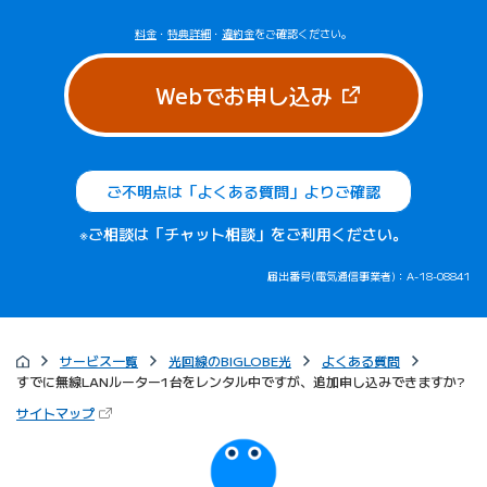
料金
・
特典詳細
・
違約金
をご確認ください。
（新しいタブで
Webでお申し込み
ご不明点は「よくある質問」よりご確認
※ご相談は「チャット相談」をご利用ください。
届出番号(電気通信事業者)：A-18-08841
サービス一覧
光回線のBIGLOBE光
よくある質問
すでに無線LANルーター1台をレンタル中ですが、追加申し込みできますか?
（新しいタブで開きます）
サイトマップ
びっぷるのページ