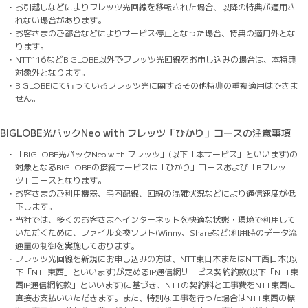
・お引越しなどによりフレッツ光回線を移転された場合、以降の特典が適用さ
れない場合があります。
・お客さまのご都合などによりサービス停止となった場合、特典の適用外とな
ります。
・NTT116などBIGLOBE以外でフレッツ光回線をお申し込みの場合は、本特典
対象外となります。
・BIGLOBEにて行っているフレッツ光に関するその他特典の重複適用はできま
せん。
BIGLOBE光パックNeo with フレッツ「ひかり」コースの注意事項
・「BIGLOBE光パックNeo with フレッツ」(以下「本サービス」といいます)の
対象となるBIGLOBEの接続サービスは「ひかり」コースおよび「Bフレッ
ツ」コースとなります。
・お客さまのご利用機器、宅内配線、回線の混雑状況などにより通信速度が低
下します。
・当社では、多くのお客さまへインターネットを快適な状態・環境で利用して
いただくために、ファイル交換ソフト(Winny、Shareなど)利用時のデータ流
通量の制御を実施しております。
・フレッツ光回線を新規にお申し込みの方は、NTT東日本またはNTT西日本(以
下「NTT東西」といいます)が定めるIP通信網サービス契約約款(以下「NTT東
西IP通信網約款」といいます)に基づき、NTTの契約料と工事費をNTT東西に
直接お支払いいただきます。また、特別な工事を行った場合はNTT東西の標