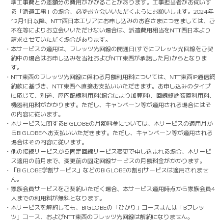
準工事費との差額分の費用がかかることがあります。工事担当者がお伺いす
る「派遣工事」の場合、必ずお立会いいただくようにお願いします。2024年
12月1日以降、NTT西日本エリアにお申し込みのお客さまにつきましては、ご
不在等によりお立会いいただけない場合は、派遣費用相当をNTT西日本より
請求させていただく場合があります。
・本サービスの適用は、フレッツ光回線の開通日(すでにフレッツ光回線をご契
約中の場合はお申し込みを当社およびNTT東西が承諾した月)からとなりま
す。
・NTT東西のフレッツ光回線に係わる月額利用料については、NTT東西IP通信網
約款に基づき、NTT東西へ直接お支払いいただきます。お申し込みのタイプ
に応じて、別途、屋内配線利用料(場合により加算料)、回線終端装置利用料、
機器利用料がかかります。ただし、キャンペーン等が適用される場合にはそ
の内容に従います。
・本サービスに関するBIGLOBEの月額料金については、本サービスの適用月か
らBIGLOBEへお支払いいただきます。ただし、キャンペーン等が適用される
場合はその内容に従います。
・他の接続サービスから固定回線サービス変更で申し込まれる場合、本サービ
ス適用の前月まで、変更前の固定回線サービスの月額料金がかかります。
・「BIGLOBE学割サービス」などのBIGLOBEの割引サービスは適用されませ
ん。
・家族会員サービスをご契約いただく場合、本サービス適用時点から家族会員4
人までの利用料が無料となります。
・本サービスを解約しても、BIGLOBEの「ひかり」コースまたは「Bフレッ
ツ」コース、およびNTT東西のフレッツ光回線は解約になりません。