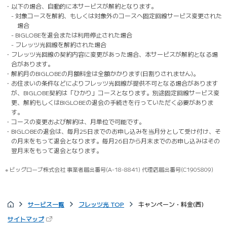
・以下の場合、自動的に本サービスが解約となります。
- 対象コースを解約、もしくは対象外のコースへ固定回線サービス変更された
場合
- BIGLOBEを退会または利用停止された場合
- フレッツ光回線を解約された場合
・フレッツ光回線の契約内容に変更があった場合、本サービスが解約となる場
合があります。
・解約月のBIGLOBEの月額料金は全額かかります(日割りされません)。
・お住まいの条件などによりフレッツ光回線が提供不可となる場合があります
が、BIGLOBE契約は「ひかり」コースとなります。別途固定回線サービス変
更、解約もしくはBIGLOBEの退会の手続きを行っていただく必要がありま
す。
・コースの変更および解約は、月単位で可能です。
・BIGLOBEの退会は、毎月25日までのお申し込みを当月分として受け付け、そ
の月末をもって退会となります。毎月26日から月末までのお申し込みはその
翌月末をもって退会となります。
※ ビッグローブ株式会社 事業者届出番号(A-18-8841) 代理店届出番号(C1905809)
サービス一覧
フレッツ光 TOP
キャンペーン・料金(西)
サイトマップ