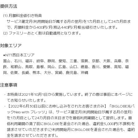
提供方法
(1) 月額料金値引き特典
サービス確定月(利用開始日が属する月の翌月)を1カ月目として24カ月目ま
で、月額料金から400円/月(税込440円/月相当)値引きいたします。
(2) ファミリーおとく割は自動適用となります。
対象エリア
●NTT西日本エリア
富山、石川、福井、岐阜、静岡、愛知、三重、滋賀、京都、大阪、兵庫、奈
良、和歌山、鳥取、島根、岡山、広島、山口、徳島、香川、愛媛、高知、福
岡、佐賀、長崎、熊本、大分、宮崎、鹿児島、沖縄
注意事項
・本特典は2021年10月1日から実施しています。終了の際は事前に本ページに
てお知らせいたします。
・【2022年6月30日以前にお申し込みをされたお客さまのみ】「BIGLOBE光パ
ックNeo with フレッツ」は、サービス確定月(利用開始日が属する月の翌月)
を1カ月目として24カ月目の末日までを最低利用期間として提供します。最
低利用期間の満了前にBIGLOBEを退会された場合、違約金5,000円(不課税)を
請求させていただきます(ご利用開始月にBIGLOBEを退会された場合も、違約
金を請求させていただきます)。