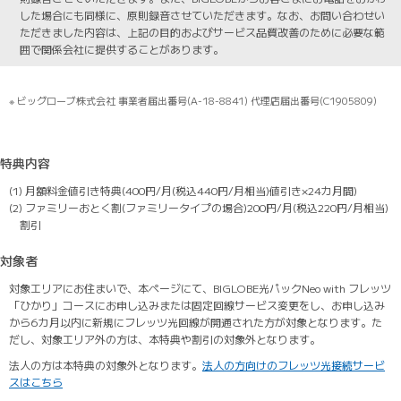
した場合にも同様に、原則録音させていただきます。なお、お問い合わせい
ただきました内容は、上記の目的およびサービス品質改善のために必要な範
囲で関係会社に提供することがあります。
※ ビッグローブ株式会社 事業者届出番号(A-18-8841) 代理店届出番号(C1905809)
特典内容
(1) 月額料金値引き特典(400円/月(税込440円/月相当)値引き×24カ月間)
(2) ファミリーおとく割(ファミリータイプの場合)200円/月(税込220円/月相当)
割引
対象者
対象エリアにお住まいで、本ページにて、BIGLOBE光パックNeo with フレッツ
「ひかり」コースにお申し込みまたは固定回線サービス変更をし、お申し込み
から6カ月以内に新規にフレッツ光回線が開通された方が対象となります。た
だし、対象エリア外の方は、本特典や割引の対象外となります。
法人の方は本特典の対象外となります。
法人の方向けのフレッツ光接続サービ
スはこちら