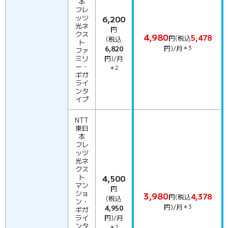
本
フレ
ッツ
6,200
光ネ
円
クス
4,980
5,478
円(税込
(税込
ト
円)/月
＊3
6,820
ファ
ミリ
円)/月
ー・
＊2
ギガ
ライ
ンタ
イプ
NTT
東日
本
フレ
ッツ
光ネ
クス
ト
4,500
マン
円
ショ
3,980
4,378
円(税込
(税込
ン・
円)/月
＊3
4,950
ギガ
ライ
円)/月
ンタ
＊2