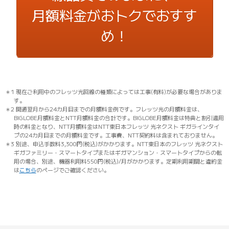
月額料金がおトクでおすす
め！
＊1 現在ご利用中のフレッツ光回線の種類によっては工事(有料)が必要な場合がありま
す。
＊2 開通翌月から24カ月目までの月額料金例です。フレッツ光の月額料金は、
BIGLOBE月額料金とNTT月額料金の合計です。BIGLOBE月額料金は特典と割引適用
時の料金となり、NTT月額料金はNTT東日本フレッツ 光ネクスト ギガラインタイ
プの24カ月目までの月額料金です。工事費、NTT契約料は含まれておりません。
＊3 別途、申込手数料3,300円(税込)がかかります。NTT東日本のフレッツ 光ネクスト
ギガファミリー・スマートタイプまたはギガマンション・スマートタイプからの転
用の場合、別途、機器利用料550円(税込)/月がかかります。定期利用期間と違約金
は
こちら
のページでご確認ください。