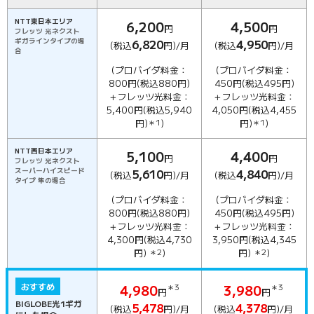
NTT東日本エリア
6,200
4,500
円
円
フレッツ 光ネクスト
ギガラインタイプの場
6,820
4,950
(税込
円)/月
(税込
円)/月
合
(プロバイダ料金：
(プロバイダ料金：
800円(税込880円)
450円(税込495円)
＋フレッツ光料金：
＋フレッツ光料金：
5,400円(税込5,940
4,050円(税込4,455
円)
＊1
)
円)
＊1
)
NTT西日本エリア
5,100
4,400
円
円
フレッツ 光ネクスト
スーパーハイスピード
5,610
4,840
(税込
円)/月
(税込
円)/月
タイプ 隼の場合
(プロバイダ料金：
(プロバイダ料金：
800円(税込880円)
450円(税込495円)
＋フレッツ光料金：
＋フレッツ光料金：
4,300円(税込4,730
3,950円(税込4,345
円)
＊2
)
円)
＊2
)
おすすめ
4,980
＊3
3,980
＊3
円
円
BIGLOBE光1ギガ
5,478
4,378
(税込
円)/月
(税込
円)/月