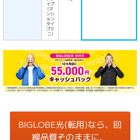
イプ
(マ
ンシ
ョン
タイ
プミ
ニ)
BIGLOBE光(転用)なら、回
線品質そのままに、