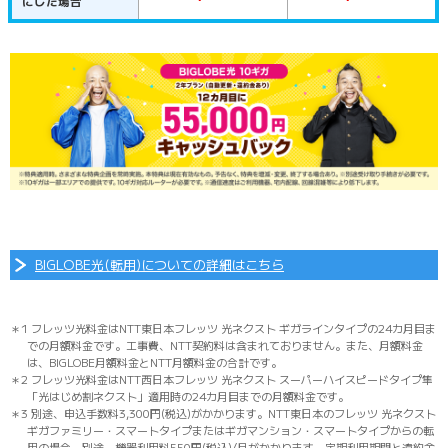
に
した場合
BIGLOBE光(転用)についての詳細はこちら
＊1 フレッツ光料金はNTT東日本フレッツ 光ネクスト ギガラインタイプの24カ月目ま
での月額料金です。工事費、NTT契約料は含まれておりません。また、月額料金
は、BIGLOBE月額料金とNTT月額料金の合計です。
＊2 フレッツ光料金はNTT西日本フレッツ 光ネクスト スーパーハイスピードタイプ隼
「光はじめ割ネクスト」適用時の24カ月目までの月額料金です。
＊3 別途、申込手数料3,300円(税込)がかかります。NTT東日本のフレッツ 光ネクスト
ギガファミリー・スマートタイプまたはギガマンション・スマートタイプからの転
用の場合、別途、機器利用料550円(税込)/月がかかります。定期利用期間と違約金