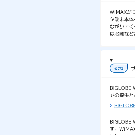
WiMAX
タ端末本体
ながりにく
は窓際など
その2
BIGLOB
での提供と
BIGLO
BIGLOB
す。WiM