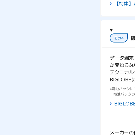
【特集】
その4
データ端末
が変わらな
テクニカル
BIGLO
電池パックに
電池パックの
BIGL
メーカーの