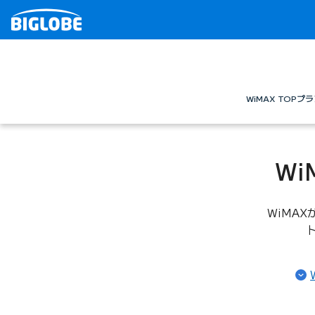
WiMAX TOP
プラ
W
WiMA