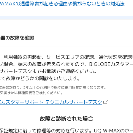
WiMAXの通信障害が起きる理由や繋がらないときの対処法
機器の故障を確認
・利用機器の再起動、サービスエリアの確認、通信状況を確認
い場合、端末の故障が考えられますので、BIGLOBEカスタマ
サポートデスクまでお電話でご連絡ください。
BEにて故障かどうかの問診をいたします。
は寿命があり、2年以上のご利用で徐々に電池持ちが短くなります。
交換または機種変更をご検討ください。
（新しいタブ
OBEカスタマーサポート テクニカルサポートデスク
故障と診断された場合
保証規定に沿って修理等の対応を行います。UQ WiMAXのホ