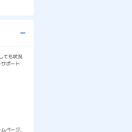
しても状況
ーサポート
で開きます）
ームページ、