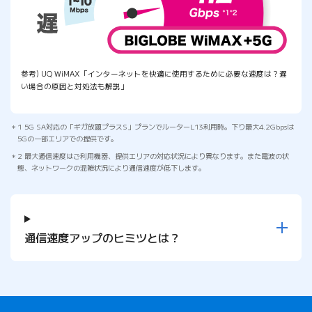
参考) UQ WiMAX「インターネットを快適に使用するために必要な速度は？遅
い場合の原因と対処法も解説」
1 5G SA対応の「ギガ放題プラスS」プランでルーターL13利用時。下り最大4.2Gbpsは
5Gの一部エリアでの提供です。
2 最大通信速度はご利用機器、提供エリアの対応状況により異なります。また電波の状
態、ネットワークの混雑状況により通信速度が低下します。
通信速度アップのヒミツとは？